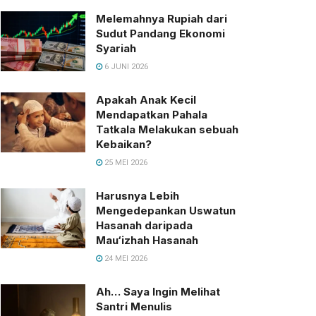
Melemahnya Rupiah dari
Sudut Pandang Ekonomi
Syariah
6 JUNI 2026
Apakah Anak Kecil
Mendapatkan Pahala
Tatkala Melakukan sebuah
Kebaikan?
25 MEI 2026
Harusnya Lebih
Mengedepankan Uswatun
Hasanah daripada
Mau‘izhah Hasanah
24 MEI 2026
Ah… Saya Ingin Melihat
Santri Menulis