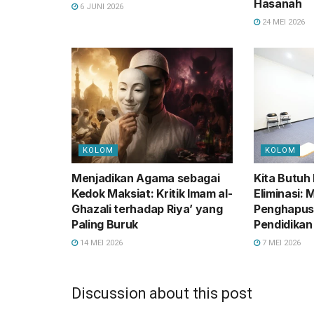
Hasanah
6 JUNI 2026
24 MEI 2026
KOLOM
KOLOM
Menjadikan Agama sebagai
Kita Butuh
Kedok Maksiat: Kritik Imam al-
Eliminasi: 
Ghazali terhadap Riya’ yang
Penghapus
Paling Buruk
Pendidika
14 MEI 2026
7 MEI 2026
Discussion about this post