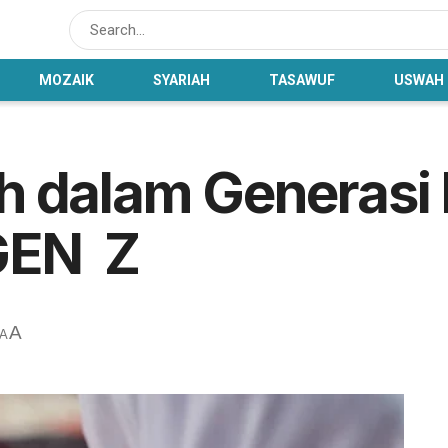
MOZAIK
SYARIAH
TASAWUF
USWAH
h dalam Generas
 GEN Z
A
A