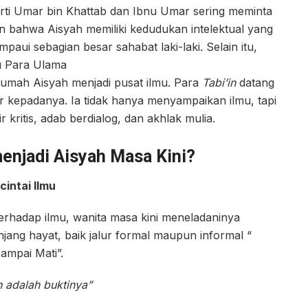
rti Umar bin Khattab dan Ibnu Umar sering meminta
n bahwa Aisyah memiliki kedudukan intelektual yang
paui sebagian besar sahabat laki-laki. Selain itu,
u Para Ulama
elah wafatnya Rasulullah ﷺ, rumah Aisyah menjadi pusat ilmu. Para
Tabi’in
datang
ar kepadanya. Ia tidak hanya menyampaikan ilmu, tapi
 kritis, adab berdialog, dan akhlak mulia.
enjadi Aisyah Masa Kini?
intai Ilmu
erhadap ilmu, wanita masa kini meneladaninya
jang hayat, baik jalur formal maupun informal “
ampai Mati”.
h adalah buktinya”