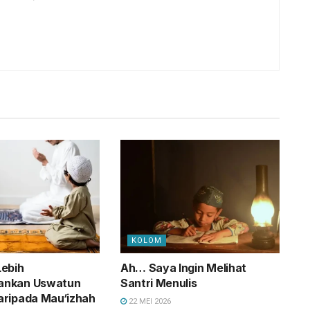
KOLOM
Lebih
Ah… Saya Ingin Melihat
ankan Uswatun
Santri Menulis
aripada Mau‘izhah
22 MEI 2026