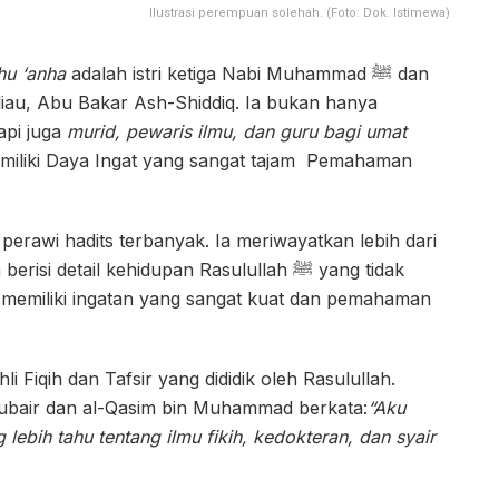
Ilustrasi perempuan solehah. (Foto: Dok. Istimewa)
hu ‘anha
adalah istri ketiga Nabi Muhammad ﷺ dan
eliau, Abu Bakar Ash-Shiddiq. Ia bukan hanya
api juga
murid, pewaris ilmu, dan guru bagi umat
emiliki Daya Ingat yang sangat tajam Pemahaman
 perawi hadits terbanyak. Ia meriwayatkan lebih dari
i detail kehidupan Rasulullah ﷺ yang tidak
Ia memiliki ingatan yang sangat kuat dan pemahaman
i Fiqih dan Tafsir yang dididik oleh Rasulullah.
ubair dan al-Qasim bin Muhammad berkata:
“Aku
lebih tahu tentang ilmu fikih, kedokteran, dan syair