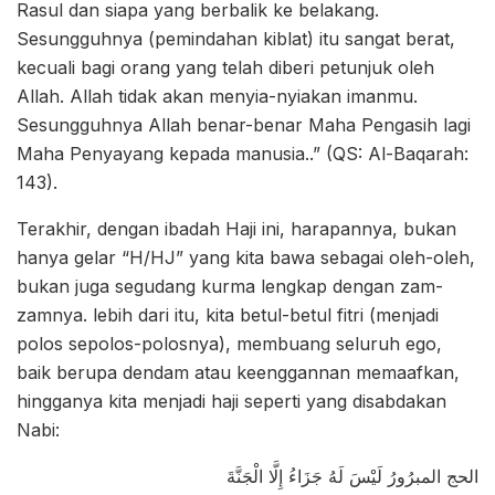
Rasul dan siapa yang berbalik ke belakang.
Sesungguhnya (pemindahan kiblat) itu sangat berat,
kecuali bagi orang yang telah diberi petunjuk oleh
Allah. Allah tidak akan menyia-nyiakan imanmu.
Sesungguhnya Allah benar-benar Maha Pengasih lagi
Maha Penyayang kepada manusia..” (QS: Al-Baqarah:
143).
Terakhir, dengan ibadah Haji ini, harapannya, bukan
hanya gelar “H/HJ” yang kita bawa sebagai oleh-oleh,
bukan juga segudang kurma lengkap dengan zam-
zamnya. lebih dari itu, kita betul-betul fitri (menjadi
polos sepolos-polosnya), membuang seluruh ego,
baik berupa dendam atau keenggannan memaafkan,
hingganya kita menjadi haji seperti yang disabdakan
Nabi:
الحج المبرُورُ لَيْسَ لَهُ جَزَاءُ إِلَّا الْجَنَّةَ