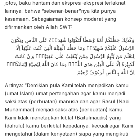
jotos, baku hantam dan ekspresi-ekspresi terlaknat
lainnya, bahwa ”sebenar-benar”nya kita punya
kesamaan. Sebagaiaman konsep moderat yang
difirmankan oleh Allah SWT:
وَكَذٰلِكَ جَعَلْنٰكُمْ اُمَّةً وَّسَطًا لِّتَكُوْنُوْا شُهَدَاۤءَ عَلَى النَّاسِ وَيَكُوْنَ
الرَّسُوْلُ عَلَيْكُمْ شَهِيْدًاۗ وَمَا جَعَلْنَا الْقِبْلَةَ الَّتِيْ كُنْتَ عَلَيْهَآ اِلَّا
لِنَعْلَمَ مَنْ يَّتَّبِعُ الرَّسُوْلَ مِمَّنْ يَّنْقَلِبُ عَلٰى عَقِبَيْهِۗ وَاِنْ كَانَتْ
لَكَبِيْرَةً اِلَّا عَلَى الَّذِيْنَ هَدَى اللّٰهُۗ وَمَا كَانَ اللّٰهُ لِيُضِيْعَ اِيْمَانَكُمْۗ
اِنَّ اللّٰهَ بِالنَّاسِ لَرَءُوْفٌ رَّحِيْمٌ
Artinya: “Demikian pula Kami telah menjadikan kamu
(umat Islam) umat pertengahan agar kamu menjadi
saksi atas (perbuatan) manusia dan agar Rasul (Nabi
Muhammad) menjadi saksi atas (perbuatan) kamu.
Kami tidak menetapkan kiblat (Baitulmaqdis) yang
(dahulu) kamu berkiblat kepadanya, kecuali agar Kami
mengetahui (dalam kenyataan) siapa yang mengikuti