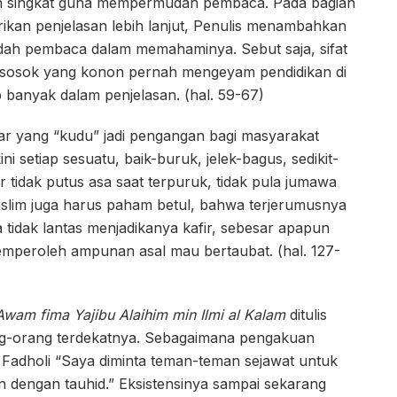
n singkat guna mempermudah pembaca. Pada bagian
erikan penjelasan lebih lanjut, Penulis menambahkan
ah pembaca dalam memahaminya. Sebut saja, sifat
i sosok yang konon pernah mengeyam pendidikan di
 banyak dalam penjelasan. (hal. 59-67)
sar yang “kudu” jadi pengangan bagi masyarakat
i setiap sesuatu, baik-buruk, jelek-bagus, sedikit-
 tidak putus asa saat terpuruk, tidak pula jumawa
muslim juga harus paham betul, bahwa terjerumusnya
tidak lantas menjadikanya kafir, sebesar apapun
emperoleh ampunan asal mau bertaubat. (hal. 127-
 Awam fima Yajibu Alaihim min Ilmi al Kalam
ditulis
g-orang terdekatnya. Sebagaimana pengakuan
 Fadholi “Saya diminta teman-teman sejawat untuk
 dengan tauhid.” Eksistensinya sampai sekarang