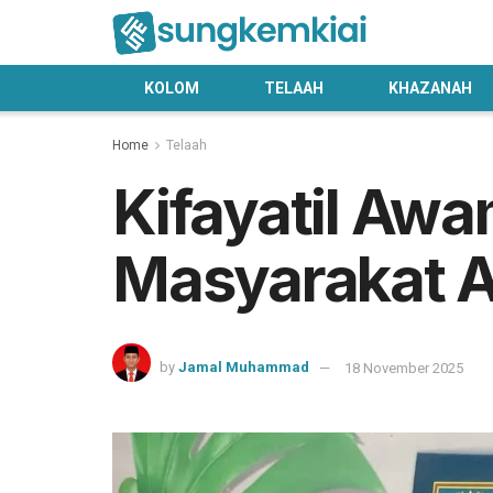
KOLOM
TELAAH
KHAZANAH
Home
Telaah
Kifayatil Awa
Masyarakat
by
Jamal Muhammad
18 November 2025