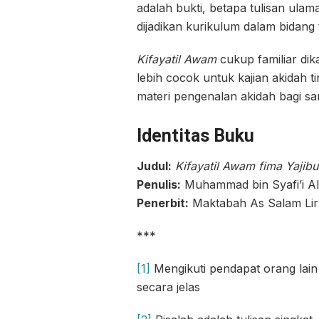
adalah bukti, betapa tulisan ulama
dijadikan kurikulum dalam bidang 
Kifayatil Awam
cukup familiar dik
lebih cocok untuk kajian akidah tin
materi pengenalan akidah bagi san
Identitas Buku
Judul:
Kifayatil Awam fima Yajibu
Penulis:
Muhammad bin Syafi’i Al
Penerbit:
Maktabah As Salam Li
***
[1]
Mengikuti pendapat orang lai
secara jelas