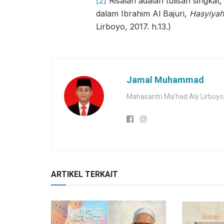
[2]
Risalah adalah tulisan singkat
dalam Ibrahim Al Bajuri,
Hasyiya
Lirboyo, 2017. h.13.)
Jamal Muhammad
Mahasantri Ma’had Aly Lirboyo,
ARTIKEL TERKAIT