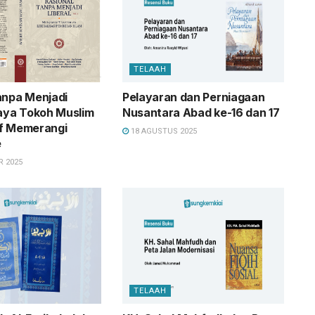
TELAAH
anpa Menjadi
Pelayaran dan Perniagaan
paya Tokoh Muslim
Nusantara Abad ke-16 dan 17
if Memerangi
18 AGUSTUS 2025
e
 2025
TELAAH