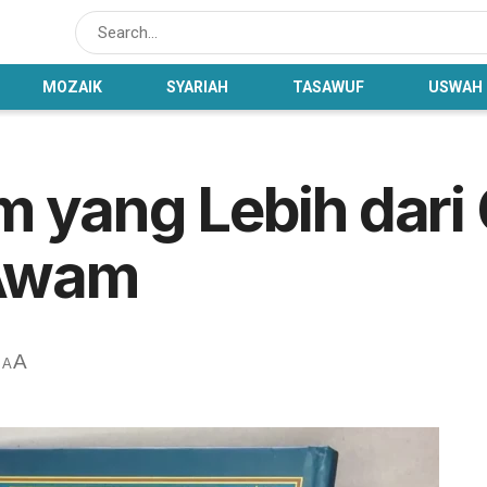
MOZAIK
SYARIAH
TASAWUF
USWAH
m yang Lebih dari
 Awam
A
A