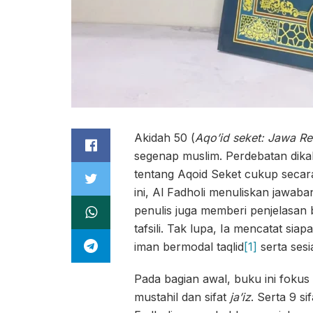
Akidah 50 (
Aqo’id seket: Jawa R
segenap muslim. Perdebatan dika
tentang Aqoid Seket cukup secara 
ini, Al Fadholi menuliskan jawaba
penulis juga memberi penjelasan
tafsili. Tak lupa, Ia mencatat si
iman bermodal taqlid
[1]
serta ses
Pada bagian awal, buku ini fokus 
mustahil dan sifat
ja’iz
. Serta 9 si