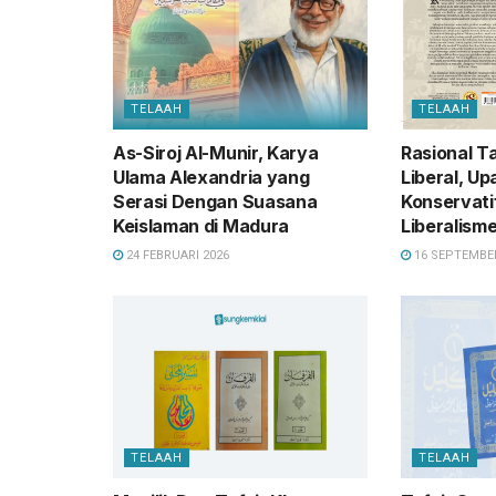
TELAAH
TELAAH
As-Siroj Al-Munir, Karya
Rasional T
Ulama Alexandria yang
Liberal, U
Serasi Dengan Suasana
Konservat
Keislaman di Madura
Liberalism
24 FEBRUARI 2026
16 SEPTEMBER
TELAAH
TELAAH