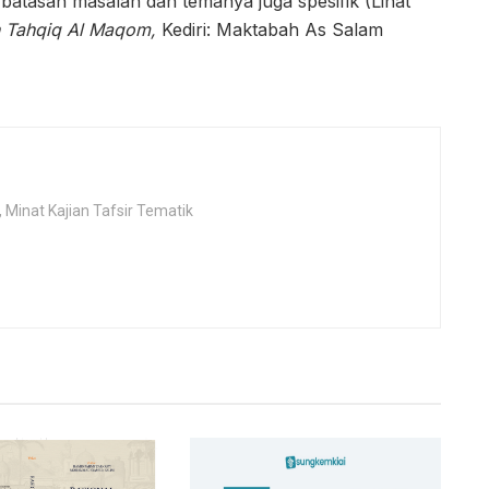
, batasan masalah dan temanya juga spesifik (Lihat
h Tahqiq Al Maqom,
Kediri: Maktabah As Salam
 Minat Kajian Tafsir Tematik