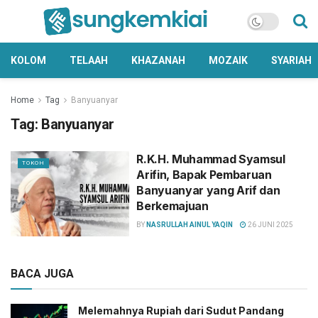
KOLOM
TELAAH
KHAZANAH
MOZAIK
SYARIAH
Home
Tag
Banyuanyar
Tag:
Banyuanyar
R.K.H. Muhammad Syamsul
TOKOH
Arifin, Bapak Pembaruan
Banyuanyar yang Arif dan
Berkemajuan
BY
NASRULLAH AINUL YAQIN
26 JUNI 2025
BACA JUGA
Melemahnya Rupiah dari Sudut Pandang