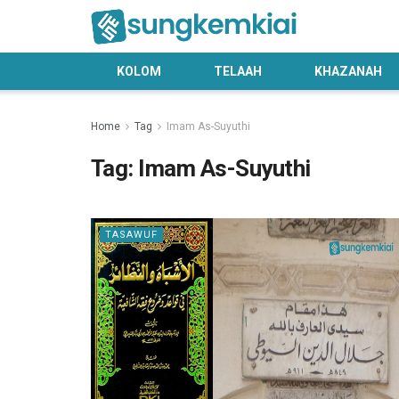
KOLOM
TELAAH
KHAZANAH
Home
Tag
Imam As-Suyuthi
Tag:
Imam As-Suyuthi
TASAWUF