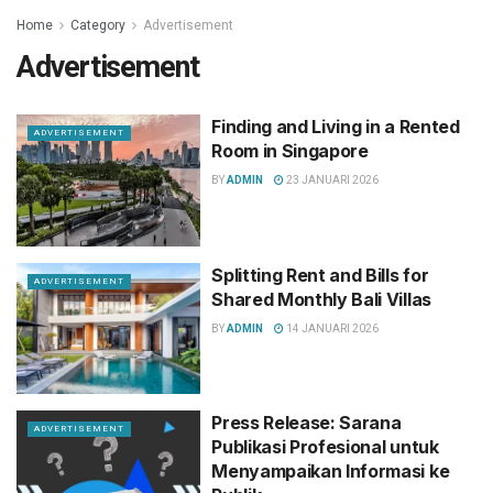
Home
Category
Advertisement
Advertisement
Finding and Living in a Rented
ADVERTISEMENT
Room in Singapore
BY
ADMIN
23 JANUARI 2026
Splitting Rent and Bills for
ADVERTISEMENT
Shared Monthly Bali Villas
BY
ADMIN
14 JANUARI 2026
Press Release: Sarana
ADVERTISEMENT
Publikasi Profesional untuk
Menyampaikan Informasi ke