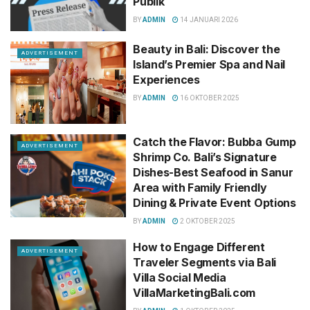
Publik
BY
ADMIN
14 JANUARI 2026
Beauty in Bali: Discover the
ADVERTISEMENT
Island’s Premier Spa and Nail
Experiences
BY
ADMIN
16 OKTOBER 2025
Catch the Flavor: Bubba Gump
ADVERTISEMENT
Shrimp Co. Bali’s Signature
Dishes-Best Seafood in Sanur
Area with Family Friendly
Dining & Private Event Options
BY
ADMIN
2 OKTOBER 2025
How to Engage Different
ADVERTISEMENT
Traveler Segments via Bali
Villa Social Media
VillaMarketingBali.com