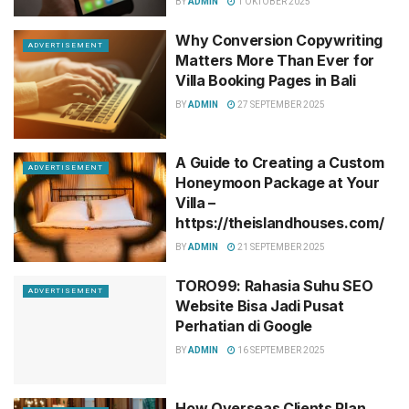
BY
ADMIN
1 OKTOBER 2025
Why Conversion Copywriting
ADVERTISEMENT
Matters More Than Ever for
Villa Booking Pages in Bali
BY
ADMIN
27 SEPTEMBER 2025
A Guide to Creating a Custom
ADVERTISEMENT
Honeymoon Package at Your
Villa –
https://theislandhouses.com/
BY
ADMIN
21 SEPTEMBER 2025
TORO99: Rahasia Suhu SEO
ADVERTISEMENT
Website Bisa Jadi Pusat
Perhatian di Google
BY
ADMIN
16 SEPTEMBER 2025
How Overseas Clients Plan