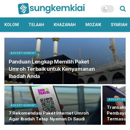
KOLOM
TELAAH
KHAZANAH
MOZAIK
SYARIAH
ADVERTISEMENT
Panduan Lengkap Memilih Paket
Umroh Terbaik untuk Kenyamanan
Ibadah Anda
ADVERTISEM
ADVERTISEMENT
Transaksi 
7 Rekomendasi Paket Internet Umroh
Pembayaran
Agar Ibadah Tetap Nyaman Di Saudi
Termasuk K