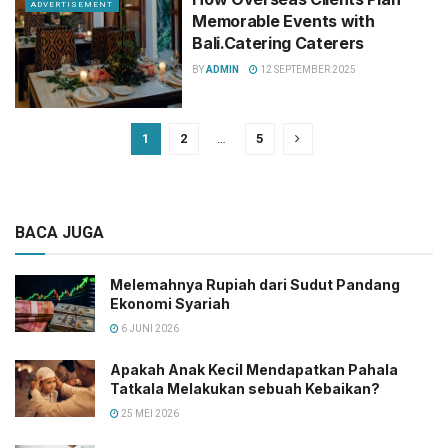
ADVERTISEMENT
Memorable Events with
Bali.Catering Caterers
BY
ADMIN
12 SEPTEMBER 2025
1
2
…
5
BACA JUGA
Melemahnya Rupiah dari Sudut Pandang
Ekonomi Syariah
6 JUNI 2026
Apakah Anak Kecil Mendapatkan Pahala
Tatkala Melakukan sebuah Kebaikan?
25 MEI 2026