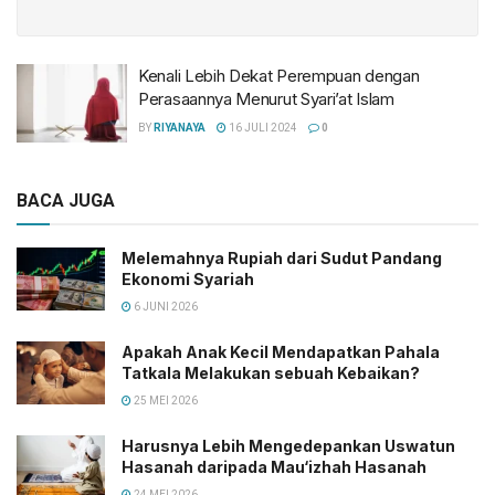
Kenali Lebih Dekat Perempuan dengan
Perasaannya Menurut Syari’at Islam
BY
RIYANAYA
16 JULI 2024
0
BACA JUGA
Melemahnya Rupiah dari Sudut Pandang
Ekonomi Syariah
6 JUNI 2026
Apakah Anak Kecil Mendapatkan Pahala
Tatkala Melakukan sebuah Kebaikan?
25 MEI 2026
Harusnya Lebih Mengedepankan Uswatun
Hasanah daripada Mau‘izhah Hasanah
24 MEI 2026