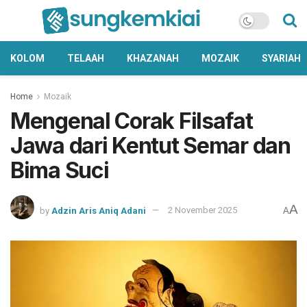
KOLOM
TELAAH
KHAZANAH
MOZAIK
SYARIAH
Home
Mozaik
Mengenal Corak Filsafat
Jawa dari Kentut Semar dan
Bima Suci
A
by
Adzin Aris Aniq Adani
2 November 2025
A