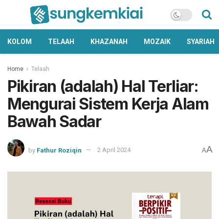
KOLOM
TELAAH
KHAZANAH
MOZAIK
SYARIAH
Home
Telaah
Pikiran (adalah) Hal Terliar:
Mengurai Sistem Kerja Alam
Bawah Sadar
A
by
Fathur Roziqin
2 April 2024
A