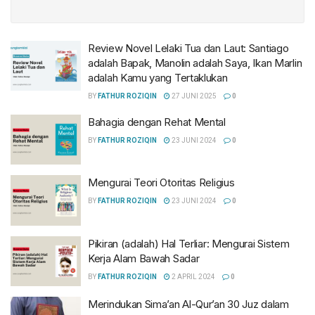
Review Novel Lelaki Tua dan Laut: Santiago
adalah Bapak, Manolin adalah Saya, Ikan Marlin
adalah Kamu yang Tertaklukan
BY
FATHUR ROZIQIN
27 JUNI 2025
0
Bahagia dengan Rehat Mental
BY
FATHUR ROZIQIN
23 JUNI 2024
0
Mengurai Teori Otoritas Religius
BY
FATHUR ROZIQIN
23 JUNI 2024
0
Pikiran (adalah) Hal Terliar: Mengurai Sistem
Kerja Alam Bawah Sadar
BY
FATHUR ROZIQIN
2 APRIL 2024
0
Merindukan Sima’an Al-Qur’an 30 Juz dalam