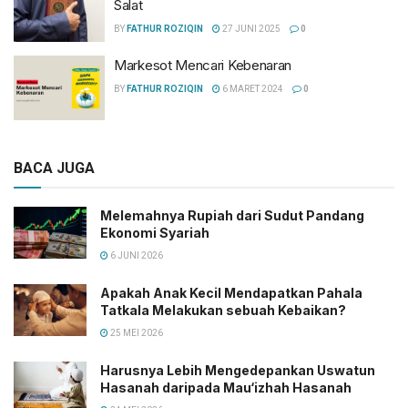
Salat
BY
FATHUR ROZIQIN
27 JUNI 2025
0
Markesot Mencari Kebenaran
BY
FATHUR ROZIQIN
6 MARET 2024
0
BACA JUGA
Melemahnya Rupiah dari Sudut Pandang
Ekonomi Syariah
6 JUNI 2026
Apakah Anak Kecil Mendapatkan Pahala
Tatkala Melakukan sebuah Kebaikan?
25 MEI 2026
Harusnya Lebih Mengedepankan Uswatun
Hasanah daripada Mau‘izhah Hasanah