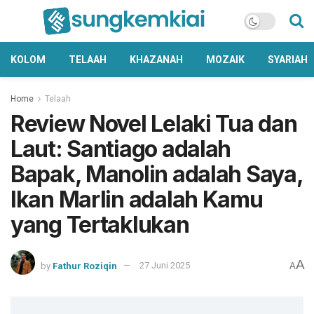
KOLOM
TELAAH
KHAZANAH
MOZAIK
SYARIAH
Home
Telaah
Review Novel Lelaki Tua dan
Laut: Santiago adalah
Bapak, Manolin adalah Saya,
Ikan Marlin adalah Kamu
yang Tertaklukan
A
by
Fathur Roziqin
27 Juni 2025
A