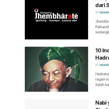
dari
BY
HASAN
Jhembha
Kabupat
sedangka
10 In
Hadra
BY
HASAN
Hadratus
ragam ka
Salah kar
Nabi