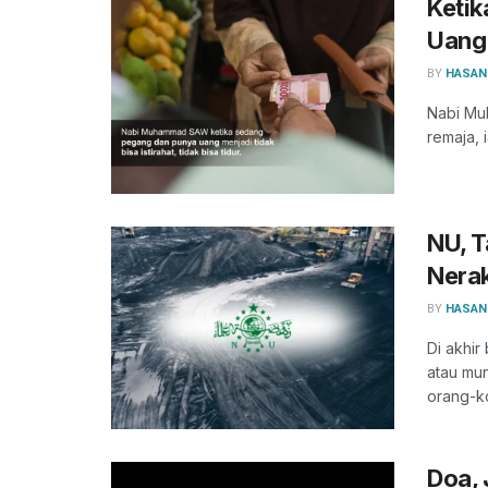
Keti
Uang
BY
HASAN
Nabi Mu
remaja, 
NU, T
Nera
BY
HASAN
Di akhi
atau mun
orang-ko
Doa,