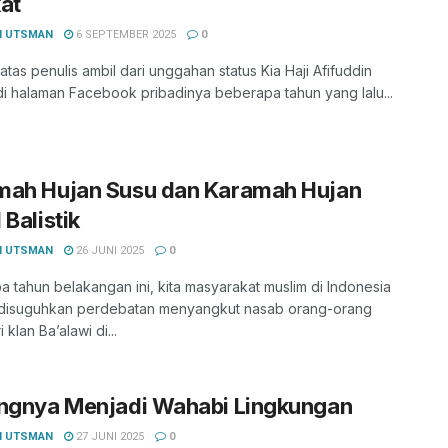
at
I UTSMAN
6 SEPTEMBER 2025
0
 atas penulis ambil dari unggahan status Kia Haji Afifuddin
di halaman Facebook pribadinya beberapa tahun yang lalu...
mah Hujan Susu dan Karamah Hujan
 Balistik
I UTSMAN
26 JUNI 2025
0
 tahun belakangan ini, kita masyarakat muslim di Indonesia
disuguhkan perdebatan menyangkut nasab orang-orang
 klan Ba’alawi di...
ingnya Menjadi Wahabi Lingkungan
I UTSMAN
27 JUNI 2025
0