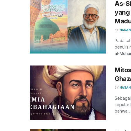
As-Si
yang 
Madu
BY
HASAN
Pada tah
penulis
al-Muham
Mitos
Ghaza
BY
HASAN
Sebagai 
seputar
bahwa...