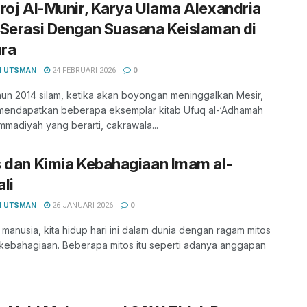
roj Al-Munir, Karya Ulama Alexandria
Serasi Dengan Suasana Keislaman di
ra
I UTSMAN
24 FEBRUARI 2026
0
un 2014 silam, ketika akan boyongan meninggalkan Mesir,
 mendapatkan beberapa eksemplar kitab Ufuq al-‘Adhamah
madiyah yang berarti, cakrawala...
 dan Kimia Kebahagiaan Imam al-
li
I UTSMAN
26 JANUARI 2026
0
manusia, kita hidup hari ini dalam dunia dengan ragam mitos
 kebahagiaan. Beberapa mitos itu seperti adanya anggapan