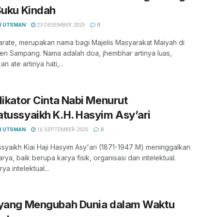
 Suku Kindah
I UTSMAN
23 DESEMBER 2025
0
rate, merupakan nama bagi Majelis Masyarakat Maiyah di
en Sampang. Nama adalah doa, jhembhar artinya luas,
n ate artinya hati,...
dikator Cinta Nabi Menurut
tussyaikh K.H. Hasyim Asy’ari
I UTSMAN
16 SEPTEMBER 2025
0
syaikh Kiai Haji Hasyim Asy'ari (1871-1947 M) meninggalkan
rya, baik berupa karya fisik, organisasi dan intelektual.
ya intelektual...
 yang Mengubah Dunia dalam Waktu