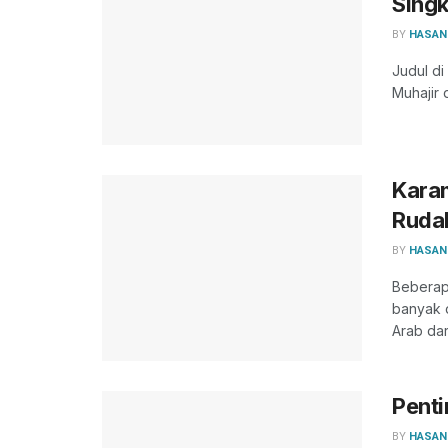
Singk
BY
HASAN
Judul di
Muhajir 
Kara
Rudal
BY
HASAN
Beberapa
banyak 
Arab dari
Pent
BY
HASAN