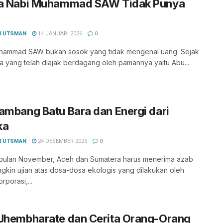
ka Nabi Muhammad SAW Tidak Punya
I UTSMAN
14 JANUARI 2026
0
hammad SAW bukan sosok yang tidak mengenal uang. Sejak
ia yang telah diajak berdagang oleh pamannya yaitu Abu...
ambang Batu Bara dan Energi dari
ka
I UTSMAN
24 DESEMBER 2025
0
r bulan November, Aceh dan Sumatera harus menerima azab
gkin ujian atas dosa-dosa ekologis yang dilakukan oleh
rporasi,...
 Jhembharate dan Cerita Orang-Orang