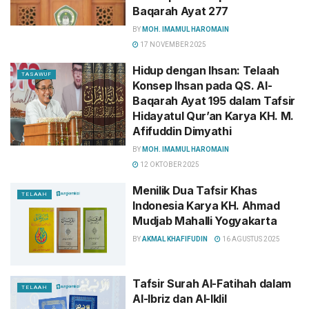
Baqarah Ayat 277
BY
MOH. IMAMUL HAROMAIN
17 NOVEMBER 2025
Hidup dengan Ihsan: Telaah
TASAWUF
Konsep Ihsan pada QS. Al-
Baqarah Ayat 195 dalam Tafsir
Hidayatul Qur’an Karya KH. M.
Afifuddin Dimyathi
BY
MOH. IMAMUL HAROMAIN
12 OKTOBER 2025
Menilik Dua Tafsir Khas
TELAAH
Indonesia Karya KH. Ahmad
Mudjab Mahalli Yogyakarta
BY
AKMAL KHAFIFUDIN
16 AGUSTUS 2025
Tafsir Surah Al-Fatihah dalam
TELAAH
Al-Ibriz dan Al-Iklil