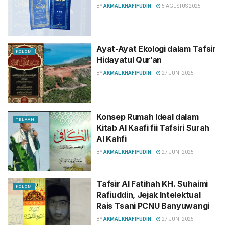
BY
AKMAL KHAFIFUDIN
5 AGUSTUS 2025
Ayat-Ayat Ekologi dalam Tafsir
KOLOM
Hidayatul Qur’an
BY
AKMAL KHAFIFUDIN
27 JUNI 2025
Konsep Rumah Ideal dalam
TELAAH
Kitab Al Kaafi fii Tafsiri Surah
Al Kahfi
BY
AKMAL KHAFIFUDIN
27 JUNI 2025
Tafsir Al Fatihah KH. Suhaimi
KOLOM
Rafiuddin, Jejak Intelektual
Rais Tsani PCNU Banyuwangi
BY
AKMAL KHAFIFUDIN
27 JUNI 2025