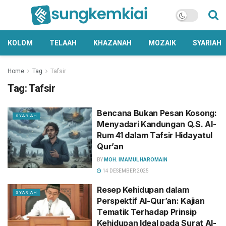
KOLOM
TELAAH
KHAZANAH
MOZAIK
SYARIAH
Home
Tag
Tafsir
Tag:
Tafsir
Bencana Bukan Pesan Kosong:
SYARIAH
Menyadari Kandungan Q.S. Al-
Rum 41 dalam Tafsir Hidayatul
Qur’an
BY
MOH. IMAMUL HAROMAIN
14 DESEMBER 2025
Resep Kehidupan dalam
SYARIAH
Perspektif Al-Qur’an: Kajian
Tematik Terhadap Prinsip
Kehidupan Ideal pada Surat Al-