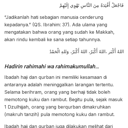
فَاجْعَلْ أَفْئِدَةً مِنَ النَّاسِ تَهْوِي إِلَيْهِمْ
“Jadikanlah hati sebagian manusia cenderung
kepadanya.” (QS. Ibrahim: 37). Ada ulama yang
mengatakan bahwa orang yang sudah ke Makkah,
akan rindu kembali ke sana setiap tahunnya.
اللهُ أَكْبَر ،اللهُ أَكْبَرُ، اللهُ أَكْبَرُ، وَللهِ الْحَمْدُ
Hadirin rahimahi wa rahimakumullah…
Ibadah haji dan qurban ini memiliki kesamaan di
antaranya adalah meninggalkan larangan tertentu.
Selama berihram, orang yang berhaji tidak boleh
memotong kuku dan rambut. Begitu pula, sejak masuk
1 Dzulhijjah, orang yang berqurban dimakruhkan
(makruh tanzih) pula memotong kuku dan rambut.
Ibadah haji dan qurban juga dilakukan melihat dari