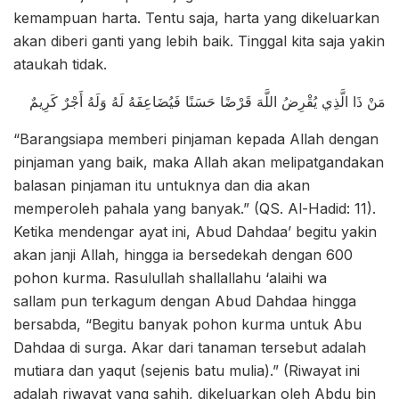
kemampuan harta. Tentu saja, harta yang dikeluarkan
akan diberi ganti yang lebih baik. Tinggal kita saja yakin
ataukah tidak.
مَنْ ذَا الَّذِي يُقْرِضُ اللَّهَ قَرْضًا حَسَنًا فَيُضَاعِفَهُ لَهُ وَلَهُ أَجْرٌ كَرِيمٌ
“Barangsiapa memberi pinjaman kepada Allah dengan
pinjaman yang baik, maka Allah akan melipatgandakan
balasan pinjaman itu untuknya dan dia akan
memperoleh pahala yang banyak.” (QS. Al-Hadid: 11).
Ketika mendengar ayat ini, Abud Dahdaa’ begitu yakin
akan janji Allah, hingga ia bersedekah dengan 600
pohon kurma. Rasulullah shallallahu ‘alaihi wa
sallam pun terkagum dengan Abud Dahdaa hingga
bersabda, “Begitu banyak pohon kurma untuk Abu
Dahdaa di surga. Akar dari tanaman tersebut adalah
mutiara dan yaqut (sejenis batu mulia).” (Riwayat ini
adalah riwayat yang sahih, dikeluarkan oleh Abdu bin