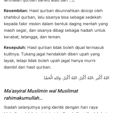
terimalah qurban dariku atau dari …).
Kesembilan:
Hasil qurban disunnahkan dicicipi oleh
shahibul qurban, lalu sisanya bisa sebagai sedekah
kepada fakir miskin dalam bentuk daging mentah yang
masih segar, dan sisanya dibagi sebagai hadiah untuk
kerabat, tetangga, dan teman.
Kesepuluh:
Hasil qurban tidak boleh dijual termasuk
kulitnya. Tukang jagal hendaklah diberi upah yang
layak, tetapi tidak boleh upah jagal hanya murni
diambil dari hasil qurban.
اللهُ أَكْبَر ،اللهُ أَكْبَرُ، اللهُ أَكْبَرُ، وَللهِ الْحَمْدُ
Ma’asyiral Muslimin wal Muslimat
rahimakumullah…
Ibadah selanjutnya yang identik dengan hari raya