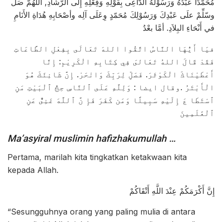
مُحَمَّدًا عَبْدُهُ وَرَسُوْلُهُ الدَّاعِى بِقَوْلِهِ وَفِعْلِهِ إِلَى الرَّشَادِ, اللّهُمَّ صَلّ
وسّلِّمْ علَى عَبْدِكَ وَرَسُوْلِكَ مُحَمّدٍ وِعَلَى آلِه وأصْحَابِهِ هُدَاةِ الأَنَامِ
في أَنْحَاءِ البِلاَدِ. أمَّا بعْدُ
فيَا أَيُّهَا النَّاسُ اتَّقُوا اللهَ تَعَالَى بِفِعْلِ الطَّاعَاتِ
فَقَدْ قَالَ اللهُ تَعَالىَ فِي كِتَابِهِ الْكَرِيْمِ: إِنَّا
أَعْطَيْنَاكَ الْكَوْثَرَ. فَصَلِّ لِرَبِّكَ وَانْحَرْ. إِنَّ شَانِئَكَ هُوَ
الْأَبْتَرُ .وقال ايضا : وَلِلَّهِ عَلَى ٱلنَّاسِ حِجُّ ٱلْبَيْتِ مَنِ
ٱسْتَطَا عَ إِلَيْهِ سَبِيلًا وَمَن كَفَرَ فَإِ نَّ ٱللَّهَ غَنِىٌّ عَنِ
ٱلْعَٰلَمِينَ
Ma’asyiral muslimin hafizhakumullah …
Pertama, marilah kita tingkatkan ketakwaan kita
kepada Allah.
إِنَّ أَكْرَمَكُمْ عِنْدَ اللَّهِ أَتْقَاكُمْ
“Sesungguhnya orang yang paling mulia di antara