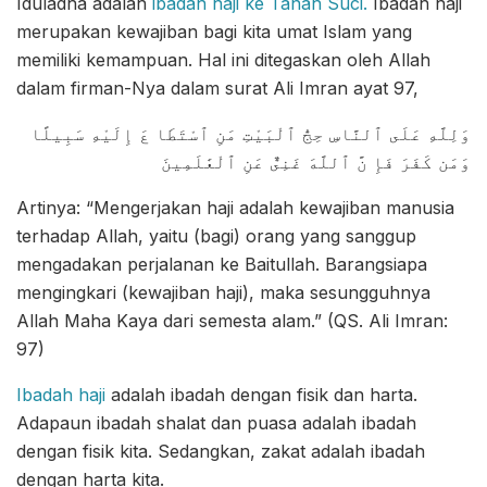
Iduladha adalah
ibadah haji ke Tanah Suci.
Ibadah haji
merupakan kewajiban bagi kita umat Islam yang
memiliki kemampuan. Hal ini ditegaskan oleh Allah
dalam firman-Nya dalam surat Ali Imran ayat 97,
وَلِلَّهِ عَلَى ٱلنَّاسِ حِجُّ ٱلْبَيْتِ مَنِ ٱسْتَطَا عَ إِلَيْهِ سَبِيلًا
وَمَن كَفَرَ فَإِ نَّ ٱللَّهَ غَنِىٌّ عَنِ ٱلْعَٰلَمِينَ
Artinya: “Mengerjakan haji adalah kewajiban manusia
terhadap Allah, yaitu (bagi) orang yang sanggup
mengadakan perjalanan ke Baitullah. Barangsiapa
mengingkari (kewajiban haji), maka sesungguhnya
Allah Maha Kaya dari semesta alam.” (QS. Ali Imran:
97)
Ibadah haji
adalah ibadah dengan fisik dan harta.
Adapaun ibadah shalat dan puasa adalah ibadah
dengan fisik kita. Sedangkan, zakat adalah ibadah
dengan harta kita.