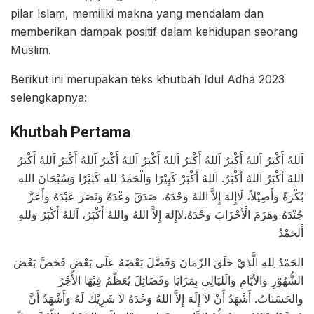
pilar Islam, memiliki makna yang mendalam dan
memberikan dampak positif dalam kehidupan seorang
Muslim.
Berikut ini merupakan teks khutbah Idul Adha 2023
selengkapnya:
Khutbah Pertama
اَللهُ أَكْبَرُ اَللهُ أَكْبَرُ اَللهُ أَكْبَرُ اَللهُ أَكْبَرُ اَللهُ أَكْبَرُ اَللهُ أَكْبَرُ اَللهُ أَكْبَرُ
اَللهُ أَكْبَرُ اَللهُ أَكْبَرُ. اَللهُ أَكْبَرْ كَبِيْرًا وَالْحَمْدُ للهِ كَثِيْرًا وَسُبْحَانَ اللهِ
بُكْرَةً وَأَصِيْلاً، لَاإِلهَ إِلاَّ اللهُ وَحْدَهُ، صَدَقَ وَعْدَهُ وَنَصَرَ عَبْدَهُ وَأَعَزَّ
جُنْدَهُ وَهَزَمَ الْأَحْزَابَ وَحْدَهُ،لاَإِلهَ إِلاَّ اللهُ وَاللهُ أَكْبَرُ، اَللهُ أَكْبَرُ وَللهِ
اْلحَمْدُ
الحَمْدُ لِلهِ الَّذِيْ خَلَقَ الزّمَانَ وَفَضَّلَ بَعْضَهُ عَلَى بَعْضٍ فَخَصَّ بَعْضَ
الشُّهُوْرِ وَالأَيَّامِ وَالَليَالِي بِمَزَايَا وَفَضَائِلَ يُعَظَّمُ فِيْهَا الأَجْرُ
والحَسَنَاتُ. أَشْهَدُ أَنْ لاَ إِلَهَ إِلاَّ اللهُ وَحْدَهُ لاَ شَرِيْكَ لَهُ وَأَشْهَدُ أَنَّ