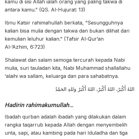
kamu di sisi Allah ialah orang yang paling takwa di
antara kamu.” (QS. Al-Hujurat: 13)
Ibnu Katsir rahimahullah berkata, “Sesungguhnya
kalian bisa mulia dengan takwa dan bukan dilihat dari
kemulian leluhur kalian.” (Tafsir Al-Qur’an
Al-‘Azhim, 6:723)
Shalawat dan salam semoga tercurah kepada Nabi
mulia, suri tauladan kita, Nabi Muhammad shallallahu
‘alaihi wa sallam, keluarga dan para sahabatnya.
اللهُ أَكْبَرُ، اللهُ أَكْبَرُ، اللهُ أَكْبَرُ وَللهِ الحَمْدُ
Hadirin rahimakumullah…
Ibadah qurban adalah ibadah yang dilakukan dalam
rangka taqarrub kepada Allah dengan menyembelih
unta, sapi, atau kambing pada hari Iduladha dan tiga