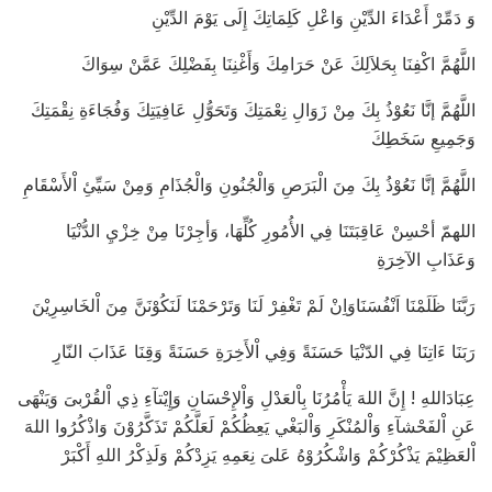
وَ دَمِّرْ أَعْدَاءَ الدِّيْنِ وَاعْلِ كَلِمَاتِكَ إِلَى يَوْمَ الدِّيْنِ
اللَّهُمَّ اكْفِنَا بِحَلاَلِكَ عَنْ حَرَامِكَ وَأَغْنِنَا بِفَضْلِكَ عَمَّنْ سِوَاكَ
اللَّهُمَّ إنَّا نَعُوْذُ بِكَ مِنْ زَوَالِ نِعْمَتِكَ وَتَحَوُّلِ عَافِيَتِكَ وَفُجَاءَةِ نِقْمَتِكَ
وَجَمِيعِ سَخَطِكَ
اللَّهُمَّ إنَّا نَعُوْذُ بِكَ مِنَ الْبَرَصِ وَالْجُنُونِ وَالْجُذَامِ وَمِنْ سَيِّئِ اْلأَسْقَامِ
اللهمّ أحْسِنْ عَاقِبَتَنَا فِي الأُمُورِ كُلِّهَا، وَأجِرْنَا مِنْ خِزْيِ الدُّنْيَا
وَعَذَابِ الآخِرَةِ
رَبَّنَا ظَلَمْنَا اَنْفُسَنَاوَاِنْ لَمْ تَغْفِرْ لَنَا وَتَرْحَمْنَا لَنَكُوْنَنَّ مِنَ اْلخَاسِرِيْنَ
رَبَنَا ءَاتِنَا فِي الدّنْيَا حَسَنَةً وَفِي اْلأَخِرَةِ حَسَنَةً وَقِنَا عَذَابَ النّارِ
عِبَادَاللهِ ! إِنَّ اللهَ يَأْمُرُنَا بِاْلعَدْلِ وَاْلإِحْسَانِ وَإِيْتآءِ ذِي اْلقُرْبىَ وَيَنْهَى
عَنِ اْلفَحْشآءِ وَاْلمُنْكَرِ وَاْلبَغْي يَعِظُكُمْ لَعَلَّكُمْ تَذَكَّرُوْنَ وَاذْكُرُوا اللهَ
اْلعَظِيْمَ يَذْكُرْكُمْ وَاشْكُرُوْهُ عَلىَ نِعَمِهِ يَزِدْكُمْ وَلَذِكْرُ اللهِ أَكْبَرْ