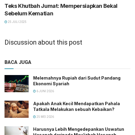
Teks Khutbah Jumat: Mempersiapkan Bekal
Sebelum Kematian
25 JULI 2025
Discussion about this post
BACA JUGA
Melemahnya Rupiah dari Sudut Pandang
Ekonomi Syariah
6 JUNI 2026
Apakah Anak Kecil Mendapatkan Pahala
Tatkala Melakukan sebuah Kebaikan?
25 MEI 2026
Harusnya Lebih Mengedepankan Uswatun
Hasanah daripada Mau‘izhah Hasanah