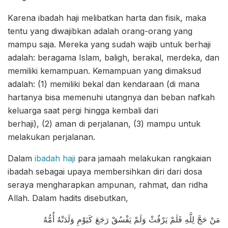
Karena ibadah haji melibatkan harta dan fisik, maka
tentu yang diwajibkan adalah orang-orang yang
mampu saja. Mereka yang sudah wajib untuk berhaji
adalah: beragama Islam, baligh, berakal, merdeka, dan
memiliki kemampuan. Kemampuan yang dimaksud
adalah: (1) memiliki bekal dan kendaraan (di mana
hartanya bisa memenuhi utangnya dan beban nafkah
keluarga saat pergi hingga kembali dari
berhaji), (2) aman di perjalanan, (3) mampu untuk
melakukan perjalanan.
Dalam
ibadah haji
para jamaah melakukan rangkaian
ibadah sebagai upaya membersihkan diri dari dosa
seraya mengharapkan ampunan, rahmat, dan ridha
Allah. Dalam hadits disebutkan,
مَنْ حَجَّ لِلَّهِ فَلَمْ يَرْفُثْ وَلَمْ يَفْسُقْ رَجَعَ كَيَوْمِ وَلَدَتْهُ أُمُّهُ