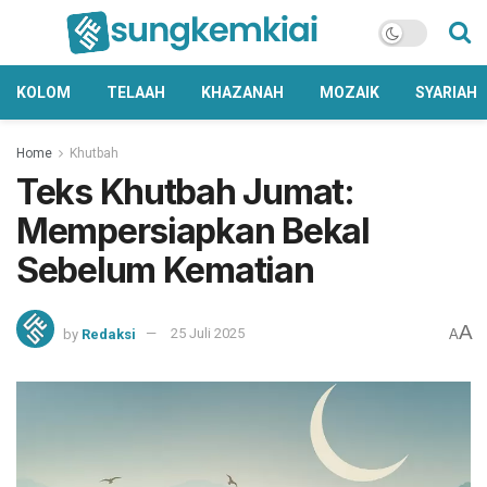
KOLOM
TELAAH
KHAZANAH
MOZAIK
SYARIAH
Home
Khutbah
Teks Khutbah Jumat:
Mempersiapkan Bekal
Sebelum Kematian
A
by
Redaksi
25 Juli 2025
A