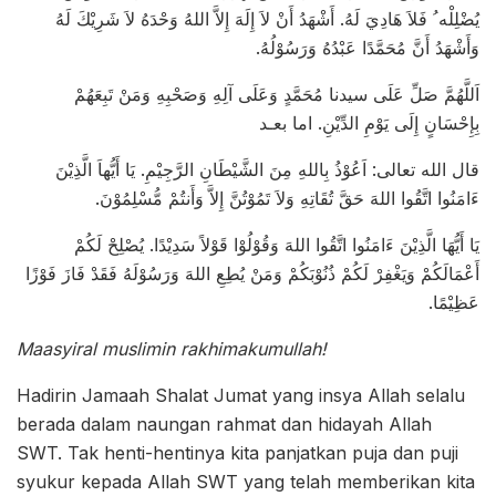
يُضْلِلْه ُ فَلاَ هَادِيَ لَهُ. أَشْهَدُ أَنْ لاَ إِلَهَ إِلاَّ اللهُ وَحْدَهُ لاَ شَرِيْكَ لَهُ
وَأَشْهَدُ أَنَّ مُحَمَّدًا عَبْدُهُ وَرَسُوْلُهُ.
اَللَّهُمَّ صَلِّ عَلَى سيدنا مُحَمَّدٍ وَعَلَى آلِهِ وَصَحْبِهِ وَمَنْ تَبِعَهُمْ
بِإِحْسَانٍ إِلَى يَوْمِ الدِّيْنِ. اما بعـد
قال الله تعالى: اَعُوْذُ بِاللهِ مِنَ الشَّيْطَانِ الرَّجِيْمِ. يَا أَيُّهاَ الَّذِيْنَ
ءَامَنُوا اتَّقُوا اللهَ حَقَّ تُقَاتِهِ وَلاَ تَمُوْتُنَّ إِلاَّ وَأَنتُمْ مُّسْلِمُوْنَ.
يَا أَيُّهَا الَّذِيْنَ ءَامَنُوا اتَّقُوا اللهَ وَقُوْلُوْا قَوْلاً سَدِيْدًا. يُصْلِحْ لَكُمْ
أَعْمَالَكُمْ وَيَغْفِرْ لَكُمْ ذُنُوْبَكُمْ وَمَنْ يُطِعِ اللهَ وَرَسُوْلَهُ فَقَدْ فَازَ فَوْزًا
عَظِيْمًا.
Maasyiral muslimin rakhimakumullah!
Hadirin Jamaah Shalat Jumat yang insya Allah selalu
berada dalam naungan rahmat dan hidayah Allah
SWT. Tak henti-hentinya kita panjatkan puja dan puji
syukur kepada Allah SWT yang telah memberikan kita