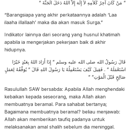
‏” مَنْ كَانَ آخِرُ كَلاَمِهِ لاَ إِلَهَ إِلاَّ اللهُ دَخَلَ الْجَنَّةَ ‏”‏
“Barangsiapa yang akhir perkataannya adalah ‘Laa
ilaaha illallaah’ maka dia akan masuk Surga.”
Indikator lainnya dari seorang yang husnul khatimah
apabila ia mengerjakan pekerjaan baik di akhir
hidupnya.
قَالَ رَسُولُ الله صلى الله عليه وسلم ‏”‏ إِذَا أَرَادَ اللهُ بِعَبْدٍ خَيْرًا
اسْتَعْمَلَهُ ‏”‏ ‏.‏ فَقِيلَ كَيْفَ يَسْتَعْمِلُهُ يَا رَسُولَ اللهِ قَالَ ‏”‏ يُوَفِّقُهُ لِعَمَلٍ
صَالِحٍ قَبْلَ الْمَوْتِ‏” ‏”
Rasulullah SAW bersabda: Apabila Allah menghendaki
kebaikan kepada seseorang, maka Allah akan
membuatnya beramal. Para sahabat bertanya;
Bagaimana membuatnya beramal? beliau menjawab:
Allah akan memberikan taufiq padanya untuk
melaksanakan amal shalih sebelum dia meninggal.