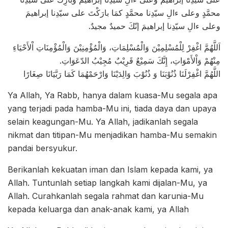
محمَّدٍ وعلى ءالِ سيّدِنا محمَّدٍ كمَا بارَكْتَ على سيّدِنا إبراهيمَ
وعلى ءالِ سيّدِنا إبراهيمَ إنّكَ حميدٌ مجيدٌ.
اَللَّهُمَّ اغْفِرْ لِلْمُسْلِمِيْنَ وَالْمُسْلِمَاتِ، وَالْمُؤْمِنِيْنَ وَالْمُؤْمِنَاتِ اْلأَحْيَاءِ
مِنْهُمْ وَاْلأَمْوَاتِ، إِنَّكَ سَمِيْعٌ قَرِيْبٌ مُجِيْبُ الدّعَوَاتِ.
اللَّهُمَّ اغْفِرْلَنَا ذُنُوْبَنَا وَ ذُنُوْبَ وَالِدَيْنَا وَارْحَمْهُمَا كَمَا رَبَّيَانَا صِغَارًا
Ya Allah, Ya Rabb, hanya dalam kuasa-Mu segala apa
yang terjadi pada hamba-Mu ini, tiada daya dan upaya
selain keagungan-Mu. Ya Allah, jadikanlah segala
nikmat dan titipan-Mu menjadikan hamba-Mu semakin
pandai bersyukur.
Berikanlah kekuatan iman dan Islam kepada kami, ya
Allah. Tuntunlah setiap langkah kami dijalan-Mu, ya
Allah. Curahkanlah segala rahmat dan karunia-Mu
kepada keluarga dan anak-anak kami, ya Allah