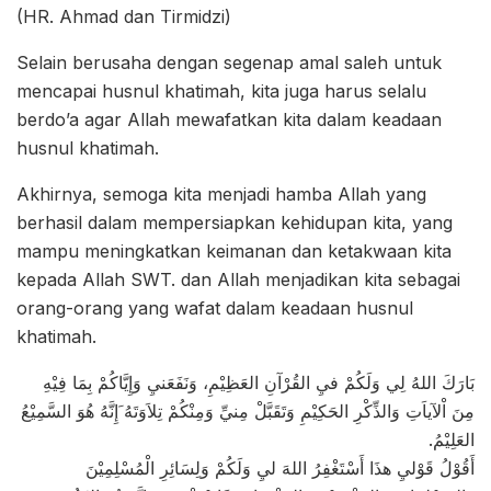
(HR. Ahmad dan Tirmidzi)
Selain berusaha dengan segenap amal saleh untuk
mencapai husnul khatimah, kita juga harus selalu
berdo’a agar Allah mewafatkan kita dalam keadaan
husnul khatimah.
Akhirnya, semoga kita menjadi hamba Allah yang
berhasil dalam mempersiapkan kehidupan kita, yang
mampu meningkatkan keimanan dan ketakwaan kita
kepada Allah SWT. dan Allah menjadikan kita sebagai
orang-orang yang wafat dalam keadaan husnul
khatimah.
بَارَكَ اللهُ لِي وَلَكُمْ فيِ القُرْآنِ العَظِيْمِ، وَنَفَعَنيِ وَإِيَّاكُمْ بِمَا فِيْهِ
مِنَ اْلآياَتِ وَالذِّكْرِ الحَكِيْمِ وَتَقَبَّلْ مِنيِّ وَمِنْكُمْ تِلاَوَتَهُ َإِنَّهُ هُوَ السَّمِيْعُ
العَلِيْمُ.
أَقُوْلُ قَوْليِ هذَا أَسْتَغْفِرُ اللهَ ليِ وَلَكُمْ وَلِسَائِرِ الْمُسْلِمِيْنَ