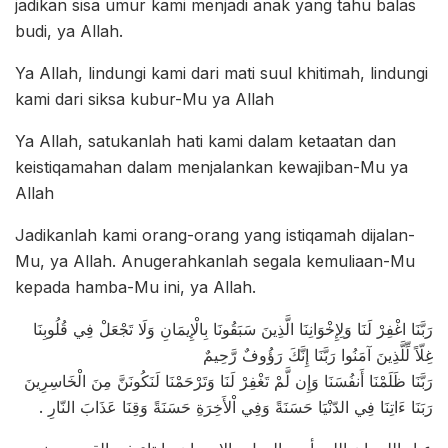
jadikan sisa umur kami menjadi anak yang tahu balas
budi, ya Allah.
Ya Allah, lindungi kami dari mati suul khitimah, lindungi
kami dari siksa kubur-Mu ya Allah
Ya Allah, satukanlah hati kami dalam ketaatan dan
keistiqamahan dalam menjalankan kewajiban-Mu ya
Allah
Jadikanlah kami orang-orang yang istiqamah dijalan-
Mu, ya Allah. Anugerahkanlah segala kemuliaan-Mu
kepada hamba-Mu ini, ya Allah.
رَبَّنَا اغْفِرْ لَنَا وَلِإِخْوَانِنَا الَّذِينَ سَبَقُونَا بِالْإِيمَانِ وَلَا تَجْعَلْ فِي قُلُوبِنَا
غِلّاً لِّلَّذِينَ آمَنُوا رَبَّنَا إِنَّكَ رَؤُوفٌ رَّحِيمٌ
رَبَّنَا ظَلَمْنَا أَنفُسَنَا وَإِن لَّمْ تَغْفِرْ لَنَا وَتَرْحَمْنَا لَنَكُونَنَّ مِنَ الْخَاسِرِينَ
رَبَنَا ءَاتِنَا فِي الدّنْيَا حَسَنَةً وَفِي اْلأَخِرَةِ حَسَنَةً وَقِنَا عَذَابَ النّارِ .