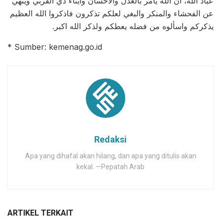
عباد الله، ان الله يأمر بالعدل والاحسان وايتاء ذي القربي وينهي
عن الفحشاء والمنكر والبغي لعلكم تذكرون فاذكروا الله العظيم
يذكركم واسألوه من فضله يعطكم ولذكر الله اكبر.
Sumber: kemenag.go.id *
Redaksi
Apa yang dihafal akan hilang, dan apa yang ditulis akan
kekal. —Pepatah Arab
ARTIKEL TERKAIT