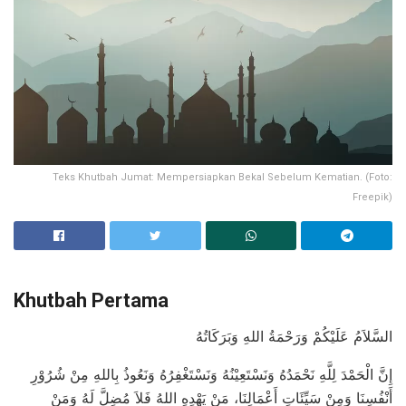
Teks Khutbah Jumat: Mempersiapkan Bekal Sebelum Kematian. (Foto:
Freepik)
Khutbah Pertama
السَّلاَمُ عَلَيْكُمْ وَرَحْمَةُ اللهِ وَبَرَكَاتُهُ
إِنَّ الْحَمْدَ لِلَّهِ نَحْمَدُهُ وَنَسْتَعِيْنُهُ وَنَسْتَغْفِرُهُ وَنَعُوذُ بِاللهِ مِنْ شُرُوْرِ
أَنْفُسِنَا وَمِنْ سَيِّئَاتِ أَعْمَالِنَا، مَنْ يَهْدِهِ اللهُ فَلاَ مُضِلَّ لَهُ وَمَنْ