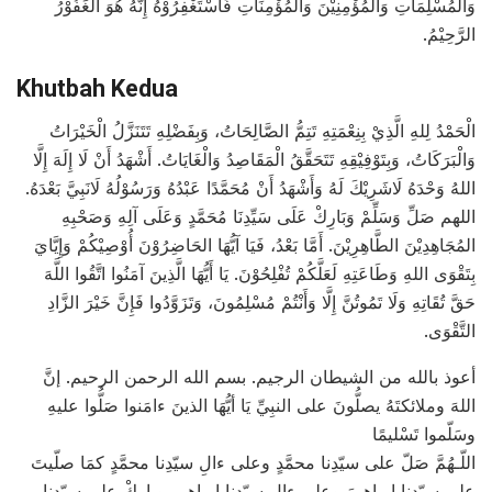
وَالمُسْلِمَاتِ وَالمُؤْمِنِيْنَ وَالمُؤْمِنَاتِ فَاسْتَغْفِرُوْهُ إِنَّهُ هُوَ الغَفُوْرُ
الرَّحِيْمُ.
Khutbah Kedua
الْحَمْدُ لِلهِ الَّذِيْ بِنِعْمَتِهِ تَتِمُّ الصَّالِحَاتُ، وَبِفَضْلِهِ تَتَنَزَّلُ الْخَيْرَاتُ
وَالْبَرَكَاتُ، وَبِتَوْفِيْقِهِ تَتَحَقَّقُ الْمَقَاصِدُ وَالْغَايَاتُ. أَشْهَدُ أَنْ لَا إِلَهَ إِلَّا
اللهُ وَحْدَهُ لَاشَرِيْكَ لَهُ وَأَشْهَدُ أَنْ مُحَمَّدًا عَبْدُهُ وَرَسُوْلُهُ لَانَبِيَّ بَعْدَهُ.
اللهم صَلِّ وَسَلِّمْ وَبَارِكْ عَلَى سَيِّدِنَا مُحَمَّدٍ وَعَلَى آلِهِ وَصَحْبِهِ
المُجَاهِدِيْنَ الطَّاهِرِيْنَ. أَمَّا بَعْدُ، فَيَا آيُّهَا الحَاضِرُوْنَ أُوْصِيْكُمْ وَإِيَّايَ
بِتَقْوَى اللهِ وَطَاعَتِهِ لَعَلَّكُمْ تُفْلِحُوْنَ. يَا أَيُّهَا الَّذِينَ آمَنُوا اتَّقُوا اللَّهَ
حَقَّ تُقَاتِهِ وَلَا تَمُوتُنَّ إِلَّا وَأَنْتُمْ مُسْلِمُونَ، وَتَزَوَّدُوا فَإِنَّ خَيْرَ الزَّادِ
التَّقْوَى.
أعوذ بالله من الشيطان الرجيم. بسم الله الرحمن الرحيم. إنَّ
اللهَ وملائكتَهُ يصلُّونَ على النبِيِّ يَا أيُّهَا الذينَ ءامَنوا صَلُّوا عليهِ
وسَلّموا تَسْليمًا
اللّـهُمَّ صَلّ على سيّدِنا محمَّدٍ وعلى ءالِ سيّدِنا محمَّدٍ كمَا صلّيتَ
على سيّدِنا إبراهيمَ وعلى ءالِ سيّدِنا إبراهيم وبارِكْ على سيّدِنا