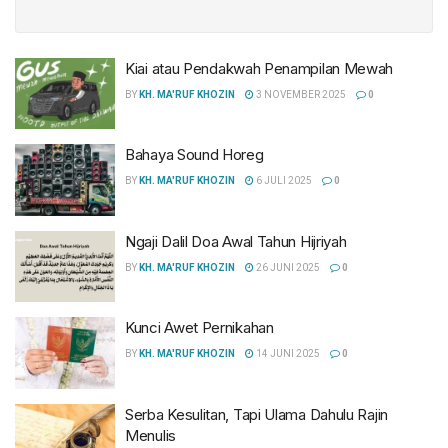
Kiai atau Pendakwah Penampilan Mewah
BY
KH. MA'RUF KHOZIN
3 NOVEMBER 2025
0
Bahaya Sound Horeg
BY
KH. MA'RUF KHOZIN
6 JULI 2025
0
Ngaji Dalil Doa Awal Tahun Hijriyah
BY
KH. MA'RUF KHOZIN
26 JUNI 2025
0
Kunci Awet Pernikahan
BY
KH. MA'RUF KHOZIN
14 JUNI 2025
0
Serba Kesulitan, Tapi Ulama Dahulu Rajin
Menulis