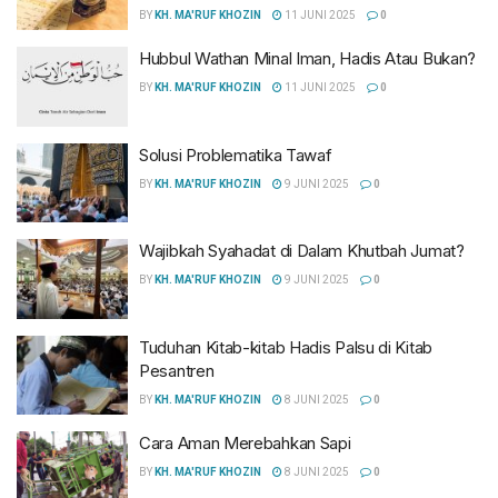
BY
KH. MA'RUF KHOZIN
11 JUNI 2025
0
Hubbul Wathan Minal Iman, Hadis Atau Bukan?
BY
KH. MA'RUF KHOZIN
11 JUNI 2025
0
Solusi Problematika Tawaf
BY
KH. MA'RUF KHOZIN
9 JUNI 2025
0
Wajibkah Syahadat di Dalam Khutbah Jumat?
BY
KH. MA'RUF KHOZIN
9 JUNI 2025
0
Tuduhan Kitab-kitab Hadis Palsu di Kitab
Pesantren
BY
KH. MA'RUF KHOZIN
8 JUNI 2025
0
Cara Aman Merebahkan Sapi
BY
KH. MA'RUF KHOZIN
8 JUNI 2025
0