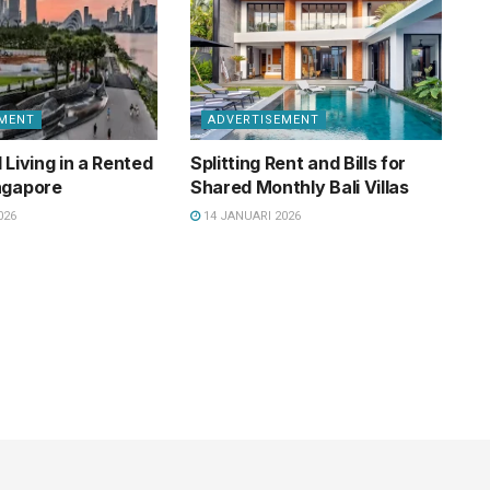
EMENT
ADVERTISEMENT
 Living in a Rented
Splitting Rent and Bills for
ngapore
Shared Monthly Bali Villas
026
14 JANUARI 2026