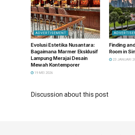
ADVERTISEMENT
ADVERTIS
Evolusi Estetika Nusantara:
Finding and
Bagaimana Marmer Eksklusif
Room in Si
Lampung Merajai Desain
23 JANUARI 2
Mewah Kontemporer
19 MEI 2026
Discussion about this post