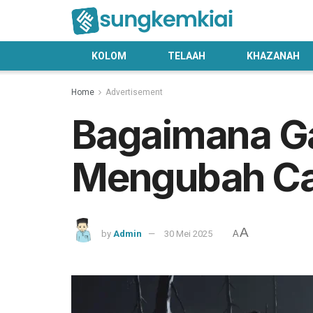
KOLOM
TELAAH
KHAZANAH
Home
Advertisement
Bagaimana G
Mengubah Car
A
by
Admin
30 Mei 2025
A