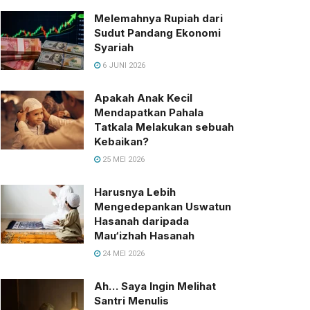
Melemahnya Rupiah dari
Sudut Pandang Ekonomi
Syariah
6 JUNI 2026
Apakah Anak Kecil
Mendapatkan Pahala
Tatkala Melakukan sebuah
Kebaikan?
25 MEI 2026
Harusnya Lebih
Mengedepankan Uswatun
Hasanah daripada
Mau‘izhah Hasanah
24 MEI 2026
Ah… Saya Ingin Melihat
Santri Menulis