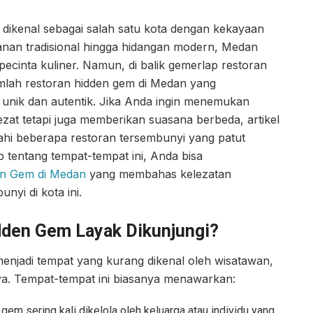
 dikenal sebagai salah satu kota dengan kekayaan
kanan tradisional hingga hidangan modern, Medan
 pecinta kuliner. Namun, di balik gemerlap restoran
mlah restoran hidden gem di Medan yang
unik dan autentik. Jika Anda ingin menemukan
zat tetapi juga memberikan suasana berbeda, artikel
hi beberapa restoran tersembunyi yang patut
p tentang tempat-tempat ini, Anda bisa
en Gem di Medan
yang membahas kelezatan
nyi di kota ini.
den Gem Layak Dikunjungi?
menjadi tempat yang kurang dikenal oleh wisatawan,
iknya. Tempat-tempat ini biasanya menawarkan:
gem sering kali dikelola oleh keluarga atau individu yang