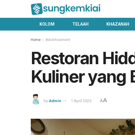
KOLOM
TELAAH
KHAZANAH
Home
Advertisement
Restoran Hid
Kuliner yang
A
by
Admin
1 April 2025
A