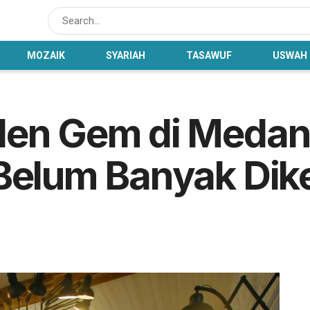
MOZAIK
SYARIAH
TASAWUF
USWAH
den Gem di Medan
 Belum Banyak Dik