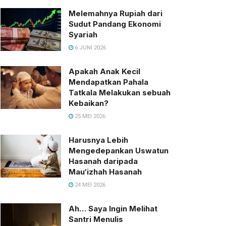
Melemahnya Rupiah dari
Sudut Pandang Ekonomi
Syariah
6 JUNI 2026
Apakah Anak Kecil
Mendapatkan Pahala
Tatkala Melakukan sebuah
Kebaikan?
25 MEI 2026
Harusnya Lebih
Mengedepankan Uswatun
Hasanah daripada
Mau‘izhah Hasanah
24 MEI 2026
Ah… Saya Ingin Melihat
Santri Menulis