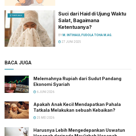
Suci dari Haid di Ujung Waktu
SYARIAH
Salat, Bagaimana
Ketentuanya?
BY
M. INTIHAUL FUDOLA TOHA M.AG.
27 JUNI 2025
BACA JUGA
Melemahnya Rupiah dari Sudut Pandang
Ekonomi Syariah
6 JUNI 2026
Apakah Anak Kecil Mendapatkan Pahala
Tatkala Melakukan sebuah Kebaikan?
25 MEI 2026
Harusnya Lebih Mengedepankan Uswatun
Hasanah daripada Mau‘izhah Hasanah