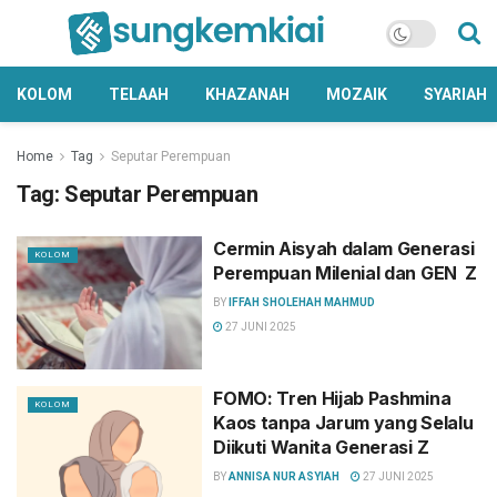
KOLOM
TELAAH
KHAZANAH
MOZAIK
SYARIAH
Home
Tag
Seputar Perempuan
Tag:
Seputar Perempuan
Cermin Aisyah dalam Generasi
KOLOM
Perempuan Milenial dan GEN Z
BY
IFFAH SHOLEHAH MAHMUD
27 JUNI 2025
FOMO: Tren Hijab Pashmina
KOLOM
Kaos tanpa Jarum yang Selalu
Diikuti Wanita Generasi Z
BY
ANNISA NUR ASYIAH
27 JUNI 2025